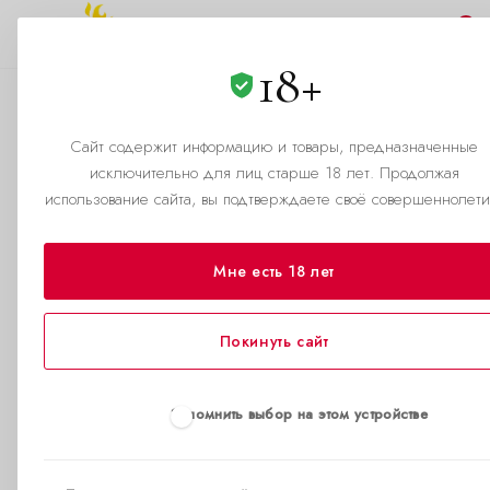
0
18+
Как правильно
использовать
Сайт содержит информацию и товары, предназначенные
исключительно для лиц старше 18 лет. Продолжая
—
—
Главная страница
Помощь
Как правильно использовать
использование сайта, вы подтверждаете своё совершеннолети
Как использовать
Мне есть 18 лет
попперсы: инструкция к
удовольствию.
Покинуть сайт
Когда страсть на пределе,
Запомнить выбор на этом устройстве
а тело требует большего —
важен каждый нюанс.
Попперсы — не просто