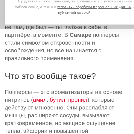
Продолжая использовать сайт, вы соглашаетесь с использованием
«фишка для секса», а
файлов cookie, а также с
условиями обработки персональных данных
инструмент, меняющий
публичной офертой
.
восприятие. Вдох, и ты уже
не там, где был — ты глубже в себе, в
партнёре, в моменте. В
Самаре
попперсы
стали символом откровенности и
освобождения, но всё начинается с
правильного применения.
Что это вообще такое?
Попперсы — это ароматизаторы на основе
нитритов (
амил
,
бутил
,
пропил
), которые
действуют мгновенно. Они расслабляют
мышцы, расширяют сосуды, вызывают
кратковременное, но мощное ощущение
тепла, эйфории и повышенной